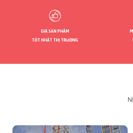
GIÁ SẢN PHẨM
M
TỐT NHẤT THỊ TRƯỜNG
N