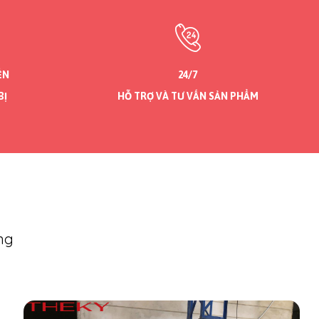
ỂN
24/7
BỊ
HỖ TRỢ VÀ TƯ VẤN SẢN PHẨM
ng