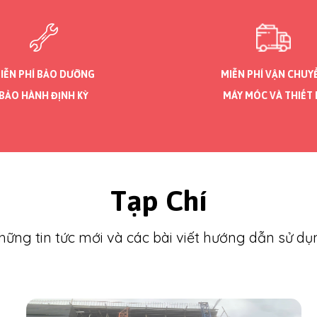
IỄN PHÍ BẢO DƯỠNG
MIỄN PHÍ VẬN CHUY
BẢO HÀNH ĐỊNH KỲ
MÁY MÓC VÀ THIẾT 
Tạp Chí
hững tin tức mới và các bài viết hướng dẫn sử dụ