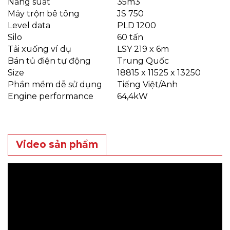
Năng suất
35m3
Máy trộn bê tông
JS 750
Level data
PLD 1200
Silo
60 tấn
Tải xuống ví dụ
LSY 219 x 6m
Bán tủ điện tự động
Trung Quốc
Size
18815 x 11525 x 13250
Phần mềm dễ sử dụng
Tiếng Việt/Anh
Engine performance
64,4kW
Video sản phẩm