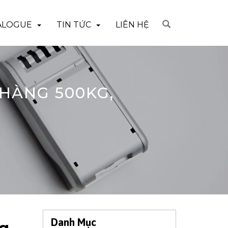
ALOGUE
TIN TỨC
LIÊN HỆ
HÀNG 500KG,
Danh Mục