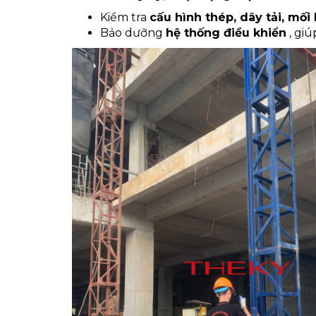
Kiểm tra
cấu hình thép, dây tải, mối
Bảo dưỡng
hệ thống điều khiển
, gi