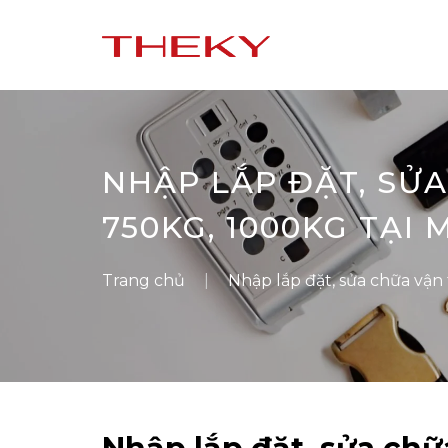
NHẬP LẮP ĐẶT, SỬ
750KG, 1000KG TẠI 
Trang chủ
Nhập lắp đặt, sửa chữa vận