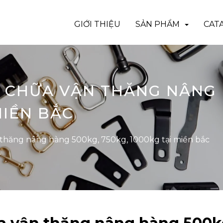
GIỚI THIỆU
SẢN PHẨM
CAT
A CHỮA VẬN THĂNG NÂNG 
MIỀN BẮC
 thăng nâng hàng 500kg, 750kg, 1000kg tại miền bắc