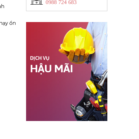
0988 724 683
nh
chạy ổn
DỊCH VỤ
HẬU MÃI