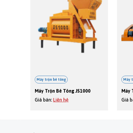
Máy trộn bê tông
Máy t
Máy Trộn Bê Tông JS1000
Máy 
Giá bán:
Liên hệ
Giá 