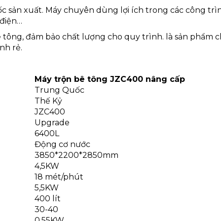
sản xuất. Máy chuyên dùng lợi ích trong các công trì
 điện…
 tông, đảm bảo chất lượng cho quy trình. là sản phẩm 
nh rẻ.
Máy trộn bê tông JZC400 nâng cấp
Trung Quốc
Thế Kỷ
JZC400
Upgrade
6400L
Động cơ nước
3850*2200*2850mm
4,5KW
18 mét/phút
5,5KW
400 lít
30-40
0,55KW