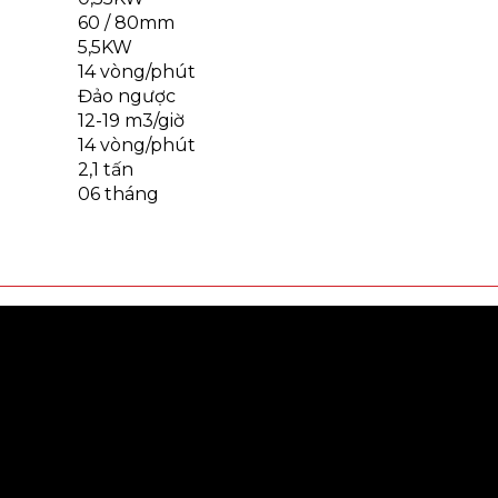
60 / 80mm
5,5KW
14 vòng/phút
Đảo ngược
12-19 m3/giờ
14 vòng/phút
2,1 tấn
06 tháng