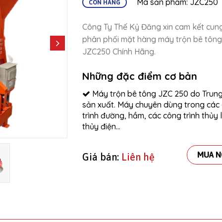
Mã sản phẩm: JZC250
CÒN HÀNG
Công Ty Thế Kỷ Đăng xin cam kết cun
phân phối mặt hàng máy trộn bê tông
JZC250 Chính Hãng.
Những đặc điểm cơ bản
Máy trộn bê tông JZC 250 do Trun
sản xuất. Máy chuyên dùng trong các
trình đường, hầm, các công trình thủy l
thủy điện…
MUA N
Giá bán:
Liên hệ