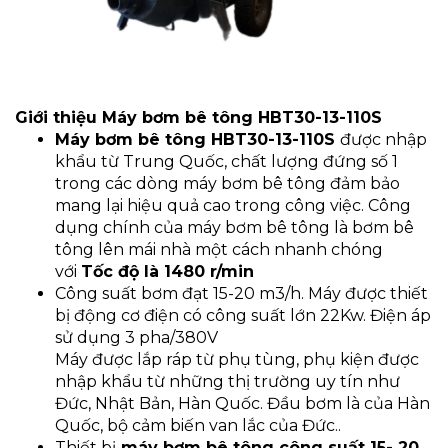
Giới thiệu Máy bơm bê tông HBT30-13-110S
Máy bơm bê tông HBT30-13-110S
được nhập
khẩu từ Trung Quốc, chất lượng đứng số 1
trong các dòng máy bơm bê tông đảm bảo
mang lại hiệu quả cao trong công việc. Công
dụng chính của máy bơm bê tông là bơm bê
tông lên mái nhà một cách nhanh chóng
với
Tốc độ là
1480 r/min
Công suất bơm đạt 15-20 m3/h. Máy được thiết
bị động cơ điện có công suất lớn 22Kw. Điện áp
sử dụng 3 pha/380V
Máy được lắp ráp từ phụ tùng, phụ kiện được
nhập khẩu từ những thị trường uy tín như
Đức, Nhật Bản, Hàn Quốc. Đầu bơm là của Hàn
Quốc, bộ cảm biến van lắc của Đức..
Thiết bị
máy bơm bê tông công suất 15- 20