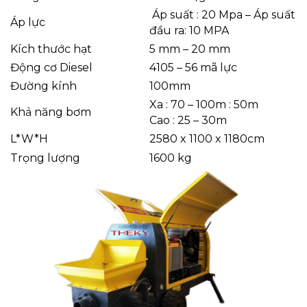
Áp suất : 20 Mpa – Áp suất
Áp lực
đầu ra: 10 MPA
Kích thước hạt
5 mm – 20 mm
Động cơ Diesel
4105 – 56 mã lực
Đường kính
100mm
Xa : 70 – 100m : 50m
Khả năng bơm
Cao : 25 – 30m
2580 x 1100 x 1180cm
L*W*H
Trọng lượng
1600 kg