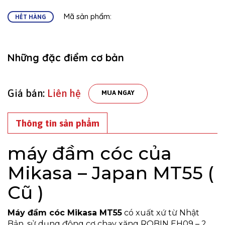
Mã sản phẩm:
HẾT HÀNG
Những đặc điểm cơ bản
Giá bán:
Liên hệ
MUA NGAY
Thông tin sản phẩm
máy đầm cóc của
Mikasa – Japan MT55 (
Cũ )
Máy đầm cóc Mikasa MT55
có xuất xứ từ Nhật
Bản, sử dụng động cơ chạy xăng ROBIN EH09 – 2.