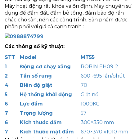
Máy hoạt động rất khỏe và ổn định. Máy chuyên sử
dụng để đầm đất. đầm bê tông, đảm bảo độ rắn
chắc cho sàn, nền các công trình. Sản phẩm được
phân phối với giá cả cạnh tranh :
Các thông số kỹ thuật:
STT
Model
MT55
1
Động cơ chạy xăng
ROBIN EH09-2
2
Tần số rung
600 -695 lần/phút
4
Biên độ giật
70
5
Hệ thống khởi động
Giật nổ
6
Lực đầm
1000KG
7
Trọng lượng
57
6
Kích thước đầm
300×350 mm
7
Kích thước mặt đầm
670×370 x1010 mm