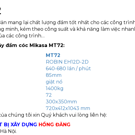
2
ản mang lại chất lượng đầm tốt nhất cho các công trìn
ng minh, kém theo công suất và khả năng làm việc nhan
ủa các công trình…
áy đầm cóc Mikasa MT72:
MT72
ROBIN EH12D-2D
640-680 lần / phút
85mm
giật nổ
1400kg
72
300x350mm
720x412x1043 mm
 của chúng tôi xin Quý khách vui lòng liên hệ:
T BỊ XÂY DỰNG
HỒNG ĐĂNG
Hà Nội.