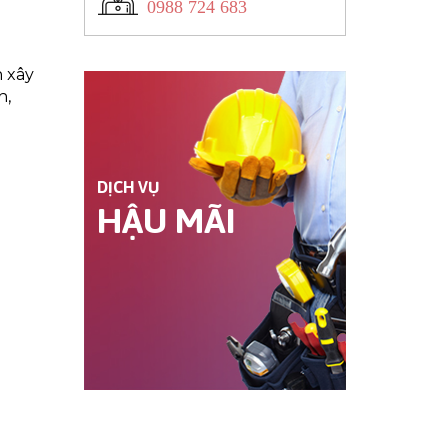
0988 724 683
h xây
h,
DỊCH VỤ
HẬU MÃI