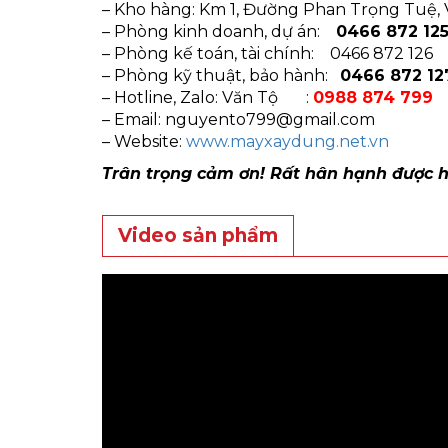
– Kho hàng: Km 1, Đường Phan Trọng Tuệ, V
– Phòng kinh doanh, dự án:
0466 872 12
– Phòng kế toán, tài chính: 0466 872 126
– Phòng kỹ thuật, bảo hành:
0466 872 12
– Hotline, Zalo: Văn Tộ :
0988 874 799
– Email:
nguyento799@gmail.com
– Website:
www.mayxaydung.net.vn
Trân trọng cảm ơn! Rất hân hạnh được 
Video sản phẩm