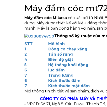
Máy đầm cóc mt7
Máy đầm cóc Mikasa
có xuất xứ từ Nhật B
dựng. Máy được thiết kế với kiểu dáng thô
mạnh. Máy là bạn đồng hành với nền, sàn c
Thông số kỹ thuật của m
STT
Mô hình
1
Động cơ chạy xăng
2
Tần số rung
4
Biên độ giật
5
Hệ thống khởi động
6
lực đầm
7
Trọng lượng
6
Kích thước đầm
7
Kích thước mặt đầm
Mọi thông tin chi tiết về sản phẩm, dịch vụ
CÔNG TY CỔ PHẦN MÁY VÀ THIẾ
– VPGD: Số 71, Ngõ 8, Cầu Bươu, Thanh Trì, 