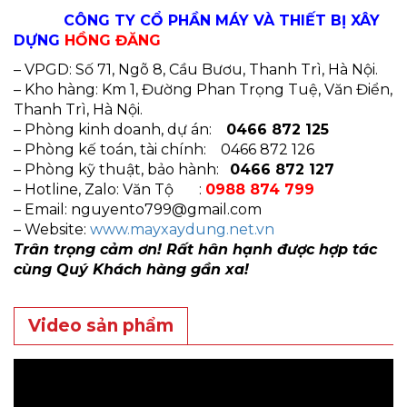
CÔNG TY CỔ PHẦN MÁY VÀ THIẾT BỊ XÂY
DỰNG
HỒNG ĐĂNG
– VPGD: Số 71, Ngõ 8, Cầu Bươu, Thanh Trì, Hà Nội.
– Kho hàng: Km 1, Đường Phan Trọng Tuệ, Văn Điển,
Thanh Trì, Hà Nội.
– Phòng kinh doanh, dự án:
0466 872 125
– Phòng kế toán, tài chính: 0466 872 126
– Phòng kỹ thuật, bảo hành:
0466 872 127
– Hotline, Zalo: Văn Tộ :
0988 874 799
– Email:
nguyento799@gmail.com
– Website:
www.mayxaydung.net.vn
Trân trọng cảm ơn! Rất hân hạnh được hợp tác
cùng Quý Khách hàng gần xa!
Video sản phẩm