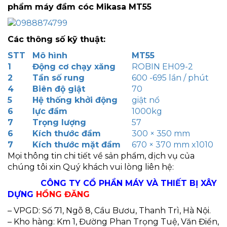
phẩm máy đầm cóc Mikasa MT55
Các thông số kỹ thuật:
STT
Mô hình
MT55
1
Động cơ chạy xăng
ROBIN EH09-2
2
Tần số rung
600 -695 lần / phút
4
Biên độ giật
70
5
Hệ thống khởi động
giật nổ
6
lực đầm
1000kg
7
Trọng lượng
57
6
Kích thước đầm
300 × 350 mm
7
Kích thước mặt đầm
670 × 370 mm x1010
Mọi thông tin chi tiết về sản phẩm, dịch vụ của
chúng tôi xin Quý khách vui lòng liên hệ:
CÔNG TY CỔ PHẦN MÁY VÀ THIẾT BỊ XÂY
DỰNG
HỒNG ĐĂNG
– VPGD: Số 71, Ngõ 8, Cầu Bươu, Thanh Trì, Hà Nội.
– Kho hàng: Km 1, Đường Phan Trọng Tuệ, Văn Điển,