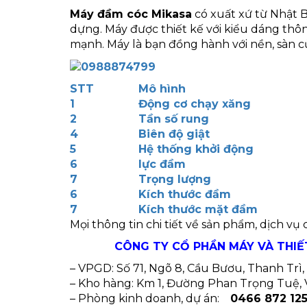
Máy đầm cóc Mikasa
có xuất xứ từ Nhật B
dựng. Máy được thiết kế với kiểu dáng thô
mạnh. Máy là bạn đồng hành với nền, sàn c
STT
Mô hình
1
Động cơ chạy xăng
2
Tần số rung
4
Biên độ giật
5
Hệ thống khởi động
6
lực đầm
7
Trọng lượng
6
Kích thước đầm
7
Kích thước mặt đầm
Mọi thông tin chi tiết về sản phẩm, dịch vụ
CÔNG TY CỔ PHẦN MÁY VÀ THIẾ
– VPGD: Số 71, Ngõ 8, Cầu Bươu, Thanh Trì, 
– Kho hàng: Km 1, Đường Phan Trọng Tuệ, V
– Phòng kinh doanh, dự án:
0466 872 12