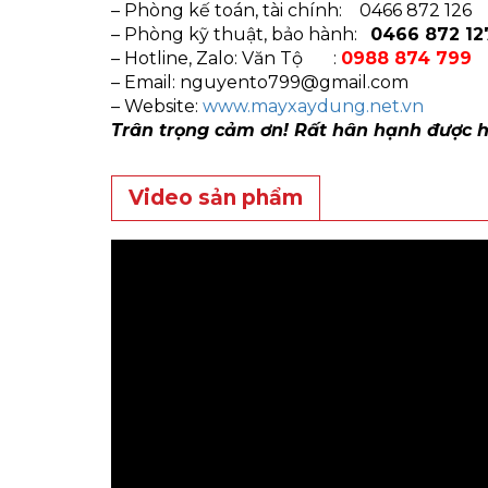
– Phòng kế toán, tài chính: 0466 872 126
– Phòng kỹ thuật, bảo hành:
0466 872 12
– Hotline, Zalo: Văn Tộ :
0988 874 799
– Email:
nguyento799@gmail.com
– Website:
www.mayxaydung.net.vn
Trân trọng cảm ơn! Rất hân hạnh được 
Video sản phẩm