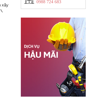
0988 724 683
h xây
h,
DỊCH VỤ
HẬU MÃI