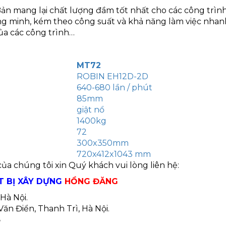
ản mang lại chất lượng đầm tốt nhất cho các công trìn
ng minh, kém theo công suất và khả năng làm việc nhan
ủa các công trình…
MT72
ROBIN EH12D-2D
640-680 lần / phút
85mm
giật nổ
1400kg
72
300x350mm
720x412x1043 mm
 của chúng tôi xin Quý khách vui lòng liên hệ:
T BỊ XÂY DỰNG
HỒNG ĐĂNG
Hà Nội.
ăn Điển, Thanh Trì, Hà Nội.
5