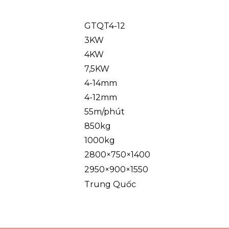
GTQT4-12
3KW
4KW
7,5KW
4-14mm
4-12mm
55m/phút
850kg
1000kg
2800×750×1400
2950×900×1550
Trung Quốc