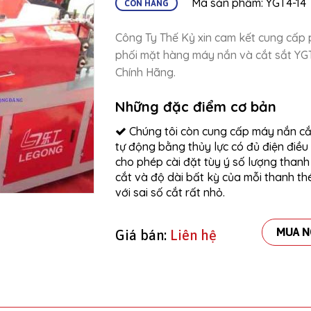
Mã sản phẩm: YGT4-14
CÒN HÀNG
Công Ty Thế Kỷ xin cam kết cung cấp
phối mặt hàng máy nắn và cắt sắt YG
Chính Hãng.
Những đặc điểm cơ bản
Chúng tôi còn cung cấp máy nắn cắ
tự động bằng thủy lực có đủ điện điều
cho phép cài đặt tùy ý số lượng thanh
cắt và độ dài bất kỳ của mỗi thanh th
với sai số cắt rất nhỏ.
MUA N
Giá bán:
Liên hệ