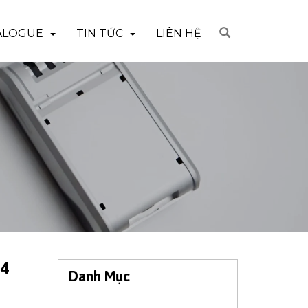
ALOGUE
TIN TỨC
LIÊN HỆ
14
Danh Mục