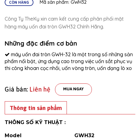
Mã sản phẩm: GWH32
CÒN HÀNG
Công Ty TheKy xin cam kết cung cấp phân phối mặt
hàng máy uốn đai tròn GWH32 Chính Hãng.
Những đặc điểm cơ bản
máy uốn đai tròn GWH-32 là một trong số những sản
phẩm nổi bật, ứng dụng cao trong việc uốn sắt phục vụ
thi công khoan cọc nhồi, uốn vòng tròn, uốn dạng lò xo
Giá bán:
Liên hệ
MUA NGAY
Thông tin sản phẩm
THÔNG SỐ KỸ THUẬT :
Model
GWH32