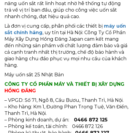
năng uốn sắt rất linh hoạt nhờ hê thống tự động
trả về vị trí ban đầu, giúp cho công việc uốn sắt
nhanh chóng, đạt hiệu quả cao.
Là đơn vị cung cấp, phân phối các thiết bị
máy uốn
sắt chính hãng
, uy tín tại Hà Nội: Công Ty Cổ Phần
Máy Xây Dựng Hồng Đăng Japan cam kết mang
đến những sản phẩm với chất lượng đảm bảo và giá
cả cạnh tranh nhất thị trường, chế độ bảo hành và
giao hàng chu đáo phục vụ mọi nhu cầu của khách
hàng.
Máy uốn sắt 25 Nhật Bản
CÔNG TY CỔ PHẦN MÁY VÀ THIẾT BỊ XÂY DỰNG
HỒNG ĐĂNG
– VPGD: Số 71, Ngõ 8, Cầu Bươu, Thanh Trì, Hà Nội.
– Kho hàng: Km 1, Đường Phan Trọng Tuệ, Văn Điển,
Thanh Trì, Hà Nội.
– Phòng kinh doanh, dự án:
0466 872 125
– Phòng kế toán, tài chính: 0466 872 126
– Phòng kỹ thuật, bảo hành:
0466 872 127