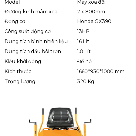
Model
Máy xoa đôi
Đường kính mâm xoa
2 x 800mm
Động cơ
Honda GX390
Công suất động cơ
13HP
Dung tích bình nhiên liệu
16 Lít
Dung tích dầu bôi trơn
1.0 Lít
Kiểu khởi động
Đề nổ
Kích thước
1660*930*1000 mm
Trọng lượng
320 Kg