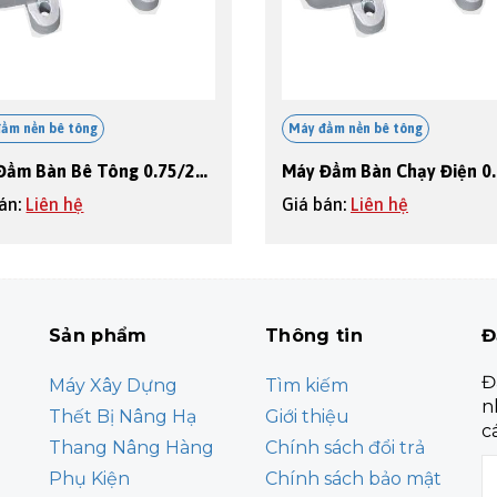
ầm nền bê tông
Máy đầm nền bê tông
Máy Đầm Bàn Bê Tông 0.75/220v
bán:
Liên hệ
Giá bán:
Liên hệ
Sản phẩm
Thông tin
Đ
Đ
Máy Xây Dựng
Tìm kiếm
n
Thết Bị Nâng Hạ
Giới thiệu
c
Thang Nâng Hàng
Chính sách đổi trả
Phụ Kiện
Chính sách bảo mật