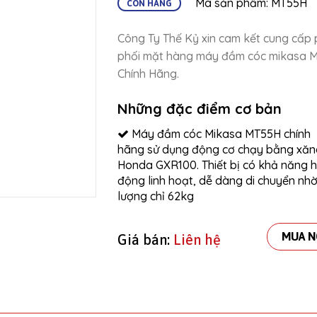
Mã sản phẩm: MT55H
CÒN HÀNG
Công Ty Thế Kỷ xin cam kết cung cấp
phối mặt hàng máy đầm cóc mikasa 
Chính Hãng.
Những đặc điểm cơ bản
Máy đầm cóc Mikasa MT55H chính
hãng sử dụng động cơ chạy bằng xăn
Honda GXR100. Thiết bị có khả năng 
động linh hoạt, dễ dàng di chuyển nh
lượng chỉ 62kg
MUA N
Giá bán:
Liên hệ