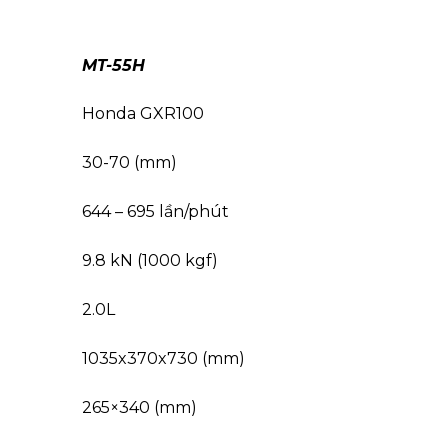
MT-55H
Honda GXR100
30-70 (mm)
644 – 695 lần/phút
9.8 kN (1000 kgf)
2.0L
1035x370x730 (mm)
265×340 (mm)