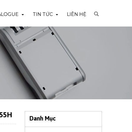
ALOGUE
TIN TỨC
LIÊN HỆ
T55H
Danh Mục