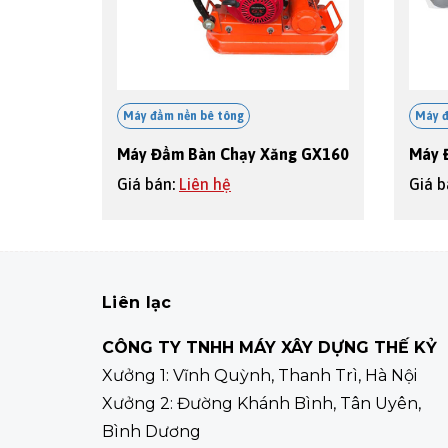
Máy đầm nền bê tông
Máy đ
Máy Đầm Bàn Chạy Xăng GX160
Giá bán:
Liên hệ
Giá 
Liên lạc
CÔNG TY TNHH MÁY XÂY DỰNG THẾ KỶ
Xưởng 1: Vĩnh Quỳnh, Thanh Trì, Hà Nội
Xưởng 2: Đường Khánh Bình, Tân Uyên,
Bình Dương